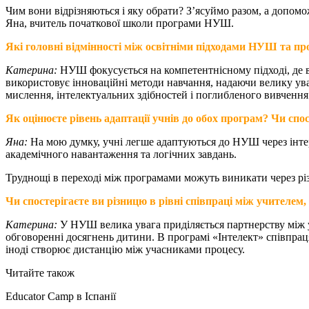
Чим вони відрізняються і яку обрати? Зʼясуймо разом, а допом
Яна, вчитель початкової школи програми НУШ.
Які головні відмінності між освітніми підходами НУШ та п
Катерина:
НУШ фокусується на компетентнісному підході, де в
використовує інноваційні методи навчання, надаючи велику ува
мислення, інтелектуальних здібностей і поглибленого вивчення 
Як оцінюєте рівень адаптації учнів до обох програм? Чи сп
Яна:
На мою думку, учні легше адаптуються до НУШ через інтер
академічного навантаження та логічних завдань.
Труднощі в переході між програмами можуть виникати через рі
Чи спостерігаєте ви різницю в рівні співпраці між учителем
Катерина:
У НУШ велика увага приділяється партнерству між уч
обговоренні досягнень дитини. В програмі «Інтелект» співпраця
іноді створює дистанцію між учасниками процесу.
Читайте також
Educator Camp в Іспанії