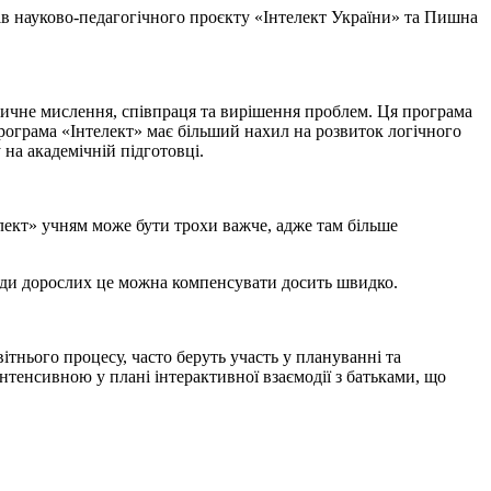
ів науково-педагогічного проєкту «Інтелект України» та Пишна
тичне мислення, співпраця та вирішення проблем. Ця програма
рограма «Інтелект» має більший нахил на розвиток логічного
на академічній підготовці.
лект» учням може бути трохи важче, адже там більше
анди дорослих це можна компенсувати досить швидко.
тнього процесу, часто беруть участь у плануванні та
нтенсивною у плані інтерактивної взаємодії з батьками, що