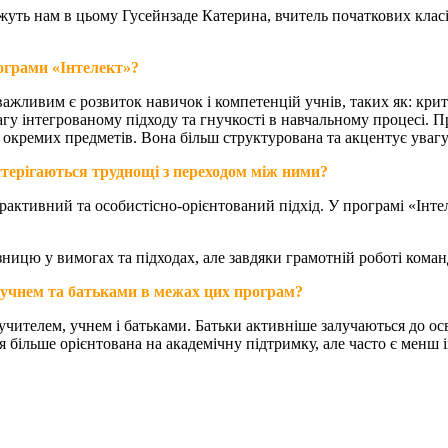
ожуть нам в цьому Гусейнзаде Катерина, вчитель початкових клас
рограми «Інтелект»?
ажливим є розвиток навичок і компетенцій учнів, таких як: кри
гу інтегрованому підходу та гнучкості в навчальному процесі. П
окремих предметів. Вона більш структурована та акцентує увагу 
остерігаються труднощі з переходом між ними?
активний та особистісно-орієнтований підхід. У програмі «Інте
зницю у вимогах та підходах, але завдяки грамотній роботі ком
, учнем та батьками в межах цих програм?
ителем, учнем і батьками. Батьки активніше залучаються до осві
 більше орієнтована на академічну підтримку, але часто є менш і