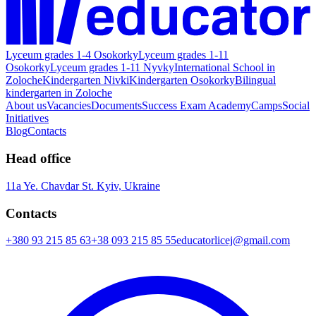
Lyceum grades 1-4 Osokorky
Lyceum grades 1-11
Osokorky
Lyceum grades 1-11 Nyvky
International School in
Zolochе
Kindergarten Nivki
Kindergarten Osokorky
Bilingual
kindergarten in Zolochе
About us
Vacancies
Documents
Success Exam Academy
Camps
Social
Initiatives
Blog
Contacts
Head office
11a Ye. Chavdar St. Kyiv, Ukraine
Contacts
+380 93 215 85 63
+38 093 215 85 55
educatorlicej@gmail.com