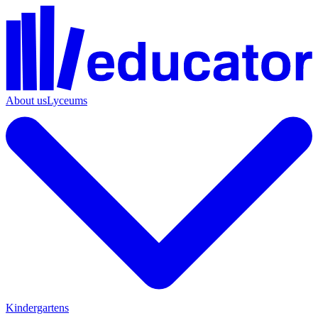
About us
Lyceums
Kindergartens