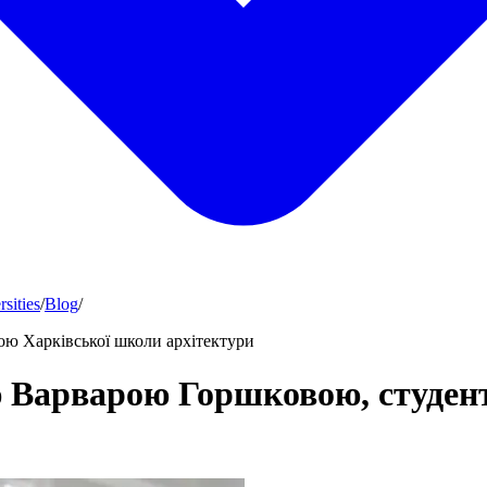
sities
/
Blog
/
ю Харківської школи архітектури
ю Варварою Горшковою, студен