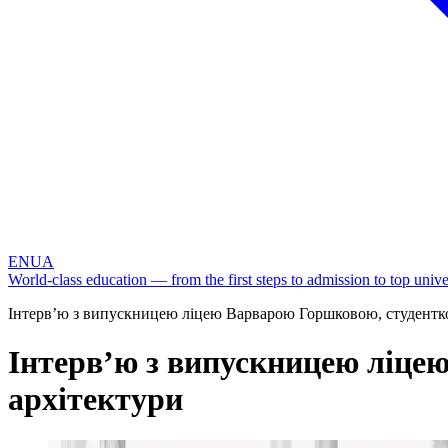
EN
UA
World-class education — from the first steps to admission to top univer
Інтерв’ю з випускницею ліцею Варварою Горшковою, студентко
Інтерв’ю з випускницею ліце
архітектури