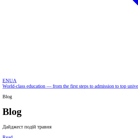
EN
UA
World-class education — from the first steps to admission to top univer
Blog
Blog
Дайджест подій травня
Read