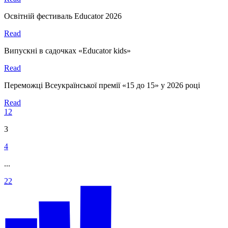
Освітній фестиваль Educator 2026
Read
Випускні в садочках «Educator kids»
Read
Переможці Всеукраїнської премії «15 до 15» у 2026 році
Read
1
2
3
4
...
22